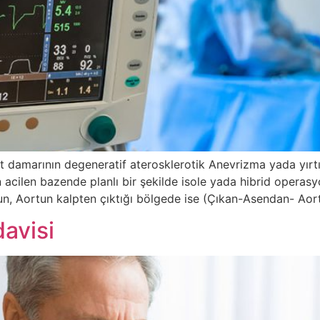
 damarının degeneratif aterosklerotik Anevrizma yada yırtıl
 acilen bazende planlı bir şekilde isole yada hibrid operas
sun, Aortun kalpten çıktığı bölgede ise (Çıkan-Asendan- Aort
davisi